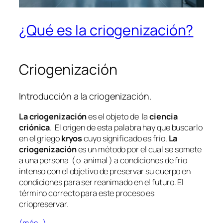
¿Qué es la criogenización?
Criogenización
Introducción a la criogenización.
La criogenización
es el objeto de la
ciencia
criónica
. El origen de esta palabra hay que buscarlo
en el griego
kryos
cuyo significado es frío.
La
criogenización
es un método por el cual se somete
a una persona ( o animal ) a condiciones de frío
intenso con el objetivo de preservar su cuerpo en
condiciones para ser reanimado en el futuro. El
término correcto para este proceso es
criopreservar.