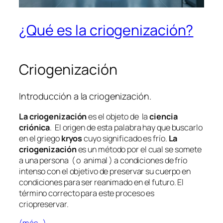
¿Qué es la criogenización?
Criogenización
Introducción a la criogenización.
La criogenización
es el objeto de la
ciencia
criónica
. El origen de esta palabra hay que buscarlo
en el griego
kryos
cuyo significado es frío.
La
criogenización
es un método por el cual se somete
a una persona ( o animal ) a condiciones de frío
intenso con el objetivo de preservar su cuerpo en
condiciones para ser reanimado en el futuro. El
término correcto para este proceso es
criopreservar.