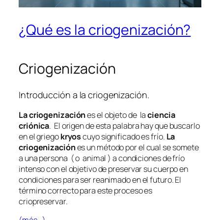
¿Qué es la criogenización?
Criogenización
Introducción a la criogenización.
La criogenización
es el objeto de la
ciencia
criónica
. El origen de esta palabra hay que buscarlo
en el griego
kryos
cuyo significado es frío.
La
criogenización
es un método por el cual se somete
a una persona ( o animal ) a condiciones de frío
intenso con el objetivo de preservar su cuerpo en
condiciones para ser reanimado en el futuro. El
término correcto para este proceso es
criopreservar.