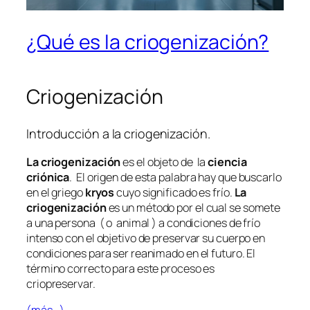
¿Qué es la criogenización?
Criogenización
Introducción a la criogenización.
La criogenización
es el objeto de la
ciencia
criónica
. El origen de esta palabra hay que buscarlo
en el griego
kryos
cuyo significado es frío.
La
criogenización
es un método por el cual se somete
a una persona ( o animal ) a condiciones de frío
intenso con el objetivo de preservar su cuerpo en
condiciones para ser reanimado en el futuro. El
término correcto para este proceso es
criopreservar.