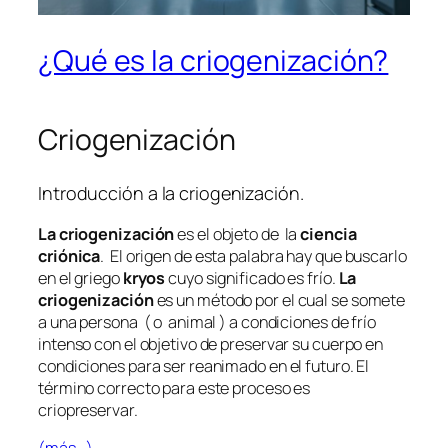
¿Qué es la criogenización?
Criogenización
Introducción a la criogenización.
La criogenización
es el objeto de la
ciencia
criónica
. El origen de esta palabra hay que buscarlo
en el griego
kryos
cuyo significado es frío.
La
criogenización
es un método por el cual se somete
a una persona ( o animal ) a condiciones de frío
intenso con el objetivo de preservar su cuerpo en
condiciones para ser reanimado en el futuro. El
término correcto para este proceso es
criopreservar.