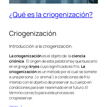
¿Qué es la criogenización?
Criogenización
Introducción a la criogenización.
La criogenización
es el objeto de la
ciencia
criónica
. El origen de esta palabra hay que buscarlo
en el griego
kryos
cuyo significado es frío.
La
criogenización
es un método por el cual se somete
a una persona ( o animal ) a condiciones de frío
intenso con el objetivo de preservar su cuerpo en
condiciones para ser reanimado en el futuro. El
término correcto para este proceso es
criopreservar.