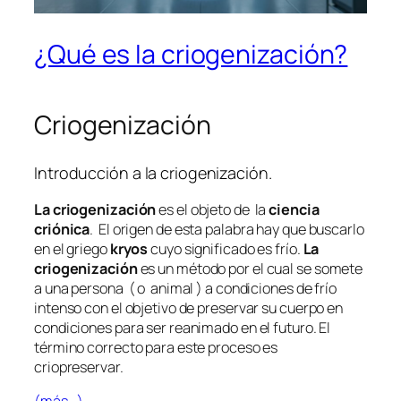
¿Qué es la criogenización?
Criogenización
Introducción a la criogenización.
La criogenización
es el objeto de la
ciencia
criónica
. El origen de esta palabra hay que buscarlo
en el griego
kryos
cuyo significado es frío.
La
criogenización
es un método por el cual se somete
a una persona ( o animal ) a condiciones de frío
intenso con el objetivo de preservar su cuerpo en
condiciones para ser reanimado en el futuro. El
término correcto para este proceso es
criopreservar.