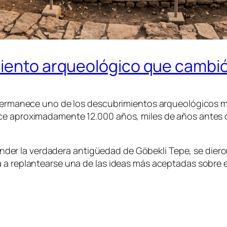
miento arqueológico que cambió
a permanece uno de los descubrimientos arqueológicos 
ace aproximadamente 12.000 años, miles de años antes 
er la verdadera antigüedad de Göbekli Tepe, se dier
a replantearse una de las ideas más aceptadas sobre el 