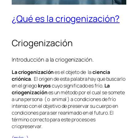
¿Qué es la criogenización?
Criogenización
Introducción a la criogenización.
La criogenización
es el objeto de la
ciencia
criónica
. El origen de esta palabra hay que buscarlo
en el griego
kryos
cuyo significado es frío.
La
criogenización
es un método por el cual se somete
a una persona ( o animal ) a condiciones de frío
intenso con el objetivo de preservar su cuerpo en
condiciones para ser reanimado en el futuro. El
término correcto para este proceso es
criopreservar.