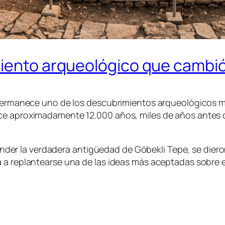
miento arqueológico que cambió
a permanece uno de los descubrimientos arqueológicos 
ace aproximadamente 12.000 años, miles de años antes 
er la verdadera antigüedad de Göbekli Tepe, se dier
a replantearse una de las ideas más aceptadas sobre el 