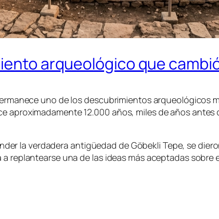
miento arqueológico que cambió
a permanece uno de los descubrimientos arqueológicos 
ace aproximadamente 12.000 años, miles de años antes 
er la verdadera antigüedad de Göbekli Tepe, se dier
a replantearse una de las ideas más aceptadas sobre el 