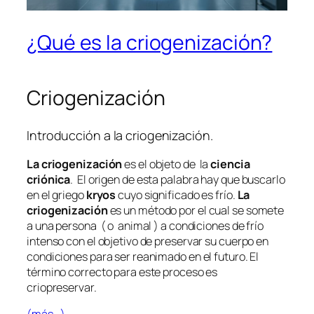
¿Qué es la criogenización?
Criogenización
Introducción a la criogenización.
La criogenización
es el objeto de la
ciencia
criónica
. El origen de esta palabra hay que buscarlo
en el griego
kryos
cuyo significado es frío.
La
criogenización
es un método por el cual se somete
a una persona ( o animal ) a condiciones de frío
intenso con el objetivo de preservar su cuerpo en
condiciones para ser reanimado en el futuro. El
término correcto para este proceso es
criopreservar.