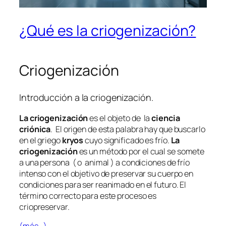
¿Qué es la criogenización?
Criogenización
Introducción a la criogenización.
La criogenización
es el objeto de la
ciencia
criónica
. El origen de esta palabra hay que buscarlo
en el griego
kryos
cuyo significado es frío.
La
criogenización
es un método por el cual se somete
a una persona ( o animal ) a condiciones de frío
intenso con el objetivo de preservar su cuerpo en
condiciones para ser reanimado en el futuro. El
término correcto para este proceso es
criopreservar.