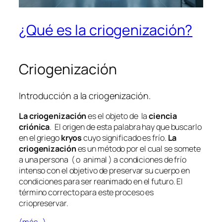
¿Qué es la criogenización?
Criogenización
Introducción a la criogenización.
La criogenización
es el objeto de la
ciencia
criónica
. El origen de esta palabra hay que buscarlo
en el griego
kryos
cuyo significado es frío.
La
criogenización
es un método por el cual se somete
a una persona ( o animal ) a condiciones de frío
intenso con el objetivo de preservar su cuerpo en
condiciones para ser reanimado en el futuro. El
término correcto para este proceso es
criopreservar.