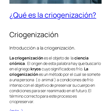
¿Qué es la criogenización?
Criogenización
Introducción a la criogenización.
La criogenización
es el objeto de la
ciencia
criónica
. El origen de esta palabra hay que buscarlo
en el griego
kryos
cuyo significado es frío.
La
criogenización
es un método por el cual se somete
a una persona ( o animal ) a condiciones de frío
intenso con el objetivo de preservar su cuerpo en
condiciones para ser reanimado en el futuro. El
término correcto para este proceso es
criopreservar.