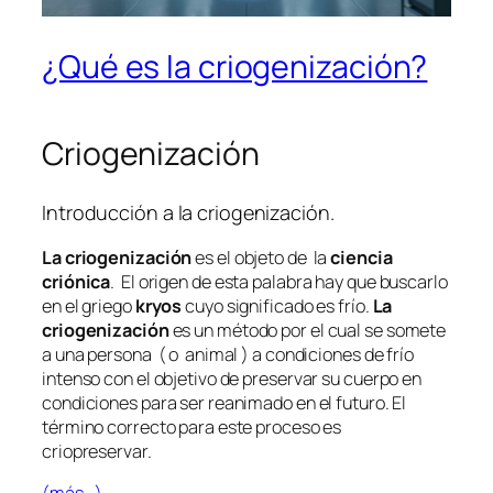
¿Qué es la criogenización?
Criogenización
Introducción a la criogenización.
La criogenización
es el objeto de la
ciencia
criónica
. El origen de esta palabra hay que buscarlo
en el griego
kryos
cuyo significado es frío.
La
criogenización
es un método por el cual se somete
a una persona ( o animal ) a condiciones de frío
intenso con el objetivo de preservar su cuerpo en
condiciones para ser reanimado en el futuro. El
término correcto para este proceso es
criopreservar.