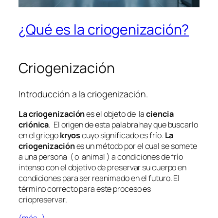
¿Qué es la criogenización?
Criogenización
Introducción a la criogenización.
La criogenización
es el objeto de la
ciencia
criónica
. El origen de esta palabra hay que buscarlo
en el griego
kryos
cuyo significado es frío.
La
criogenización
es un método por el cual se somete
a una persona ( o animal ) a condiciones de frío
intenso con el objetivo de preservar su cuerpo en
condiciones para ser reanimado en el futuro. El
término correcto para este proceso es
criopreservar.