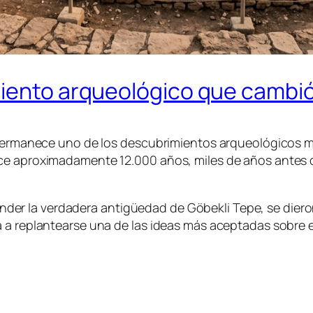
miento arqueológico que cambió
a permanece uno de los descubrimientos arqueológicos 
ace aproximadamente 12.000 años, miles de años antes 
er la verdadera antigüedad de Göbekli Tepe, se dier
a replantearse una de las ideas más aceptadas sobre el 