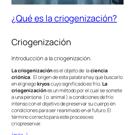
¿Qué es la criogenización?
Criogenización
Introducción a la criogenización.
La criogenización
es el objeto de la
ciencia
criónica
. El origen de esta palabra hay que buscarlo
en el griego
kryos
cuyo significado es frío.
La
criogenización
es un método por el cual se somete
a una persona ( o animal ) a condiciones de frío
intenso con el objetivo de preservar su cuerpo en
condiciones para ser reanimado en el futuro. El
término correcto para este proceso es
criopreservar.