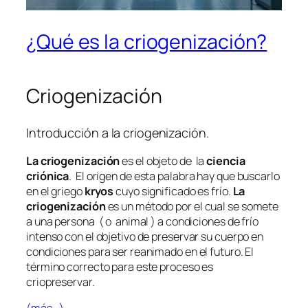
¿Qué es la criogenización?
Criogenización
Introducción a la criogenización.
La criogenización
es el objeto de la
ciencia
criónica
. El origen de esta palabra hay que buscarlo
en el griego
kryos
cuyo significado es frío.
La
criogenización
es un método por el cual se somete
a una persona ( o animal ) a condiciones de frío
intenso con el objetivo de preservar su cuerpo en
condiciones para ser reanimado en el futuro. El
término correcto para este proceso es
criopreservar.