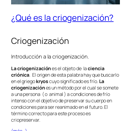
¿Qué es la criogenización?
Criogenización
Introducción a la criogenización.
La criogenización
es el objeto de la
ciencia
criónica
. El origen de esta palabra hay que buscarlo
en el griego
kryos
cuyo significado es frío.
La
criogenización
es un método por el cual se somete
a una persona ( o animal ) a condiciones de frío
intenso con el objetivo de preservar su cuerpo en
condiciones para ser reanimado en el futuro. El
término correcto para este proceso es
criopreservar.