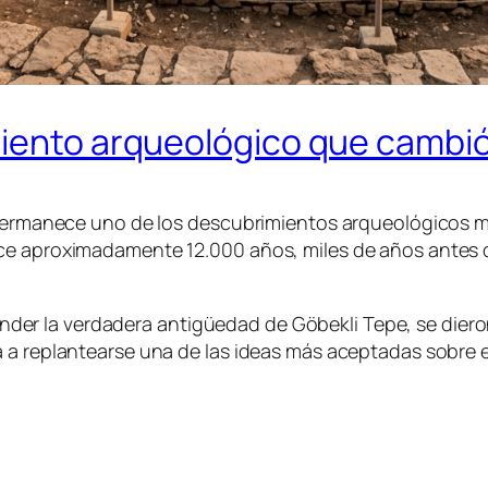
miento arqueológico que cambió
a permanece uno de los descubrimientos arqueológicos 
ace aproximadamente 12.000 años, miles de años antes 
er la verdadera antigüedad de Göbekli Tepe, se dier
a replantearse una de las ideas más aceptadas sobre el 