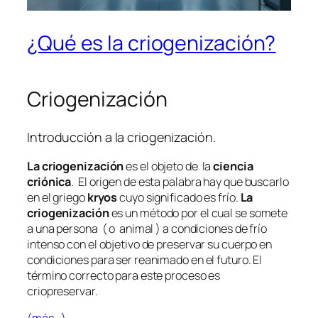
¿Qué es la criogenización?
Criogenización
Introducción a la criogenización.
La criogenización
es el objeto de la
ciencia
criónica
. El origen de esta palabra hay que buscarlo
en el griego
kryos
cuyo significado es frío.
La
criogenización
es un método por el cual se somete
a una persona ( o animal ) a condiciones de frío
intenso con el objetivo de preservar su cuerpo en
condiciones para ser reanimado en el futuro. El
término correcto para este proceso es
criopreservar.