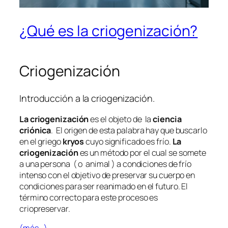
¿Qué es la criogenización?
Criogenización
Introducción a la criogenización.
La criogenización
es el objeto de la
ciencia
criónica
. El origen de esta palabra hay que buscarlo
en el griego
kryos
cuyo significado es frío.
La
criogenización
es un método por el cual se somete
a una persona ( o animal ) a condiciones de frío
intenso con el objetivo de preservar su cuerpo en
condiciones para ser reanimado en el futuro. El
término correcto para este proceso es
criopreservar.