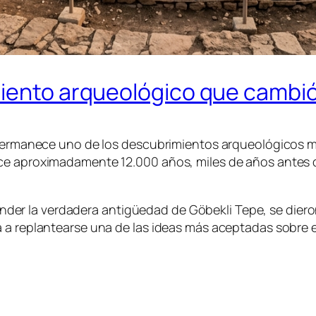
miento arqueológico que cambió
a permanece uno de los descubrimientos arqueológicos 
ace aproximadamente 12.000 años, miles de años antes 
er la verdadera antigüedad de Göbekli Tepe, se dier
a replantearse una de las ideas más aceptadas sobre el 