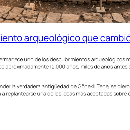
miento arqueológico que cambió
a permanece uno de los descubrimientos arqueológicos 
ace aproximadamente 12.000 años, miles de años antes 
er la verdadera antigüedad de Göbekli Tepe, se dier
a replantearse una de las ideas más aceptadas sobre el 