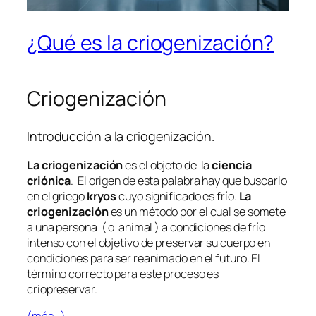
¿Qué es la criogenización?
Criogenización
Introducción a la criogenización.
La criogenización
es el objeto de la
ciencia
criónica
. El origen de esta palabra hay que buscarlo
en el griego
kryos
cuyo significado es frío.
La
criogenización
es un método por el cual se somete
a una persona ( o animal ) a condiciones de frío
intenso con el objetivo de preservar su cuerpo en
condiciones para ser reanimado en el futuro. El
término correcto para este proceso es
criopreservar.