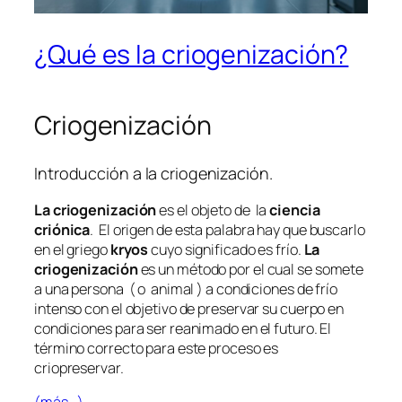
¿Qué es la criogenización?
Criogenización
Introducción a la criogenización.
La criogenización
es el objeto de la
ciencia
criónica
. El origen de esta palabra hay que buscarlo
en el griego
kryos
cuyo significado es frío.
La
criogenización
es un método por el cual se somete
a una persona ( o animal ) a condiciones de frío
intenso con el objetivo de preservar su cuerpo en
condiciones para ser reanimado en el futuro. El
término correcto para este proceso es
criopreservar.