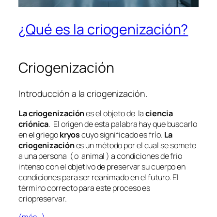
¿Qué es la criogenización?
Criogenización
Introducción a la criogenización.
La criogenización
es el objeto de la
ciencia
criónica
. El origen de esta palabra hay que buscarlo
en el griego
kryos
cuyo significado es frío.
La
criogenización
es un método por el cual se somete
a una persona ( o animal ) a condiciones de frío
intenso con el objetivo de preservar su cuerpo en
condiciones para ser reanimado en el futuro. El
término correcto para este proceso es
criopreservar.