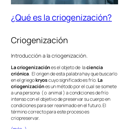
¿Qué es la criogenización?
Criogenización
Introducción a la criogenización.
La criogenización
es el objeto de la
ciencia
criónica
. El origen de esta palabra hay que buscarlo
en el griego
kryos
cuyo significado es frío.
La
criogenización
es un método por el cual se somete
a una persona ( o animal ) a condiciones de frío
intenso con el objetivo de preservar su cuerpo en
condiciones para ser reanimado en el futuro. El
término correcto para este proceso es
criopreservar.