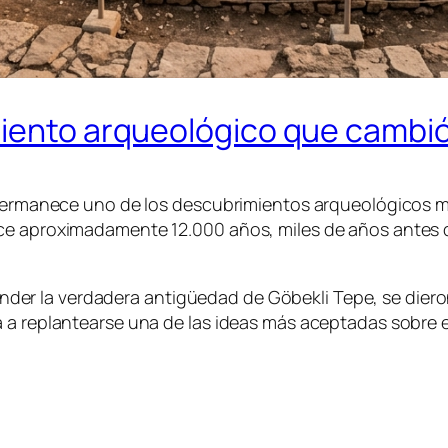
miento arqueológico que cambió
a permanece uno de los descubrimientos arqueológicos 
ace aproximadamente 12.000 años, miles de años antes 
er la verdadera antigüedad de Göbekli Tepe, se dier
a replantearse una de las ideas más aceptadas sobre el 