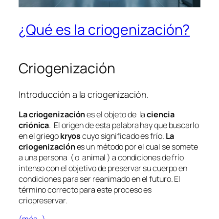
¿Qué es la criogenización?
Criogenización
Introducción a la criogenización.
La criogenización
es el objeto de la
ciencia
criónica
. El origen de esta palabra hay que buscarlo
en el griego
kryos
cuyo significado es frío.
La
criogenización
es un método por el cual se somete
a una persona ( o animal ) a condiciones de frío
intenso con el objetivo de preservar su cuerpo en
condiciones para ser reanimado en el futuro. El
término correcto para este proceso es
criopreservar.