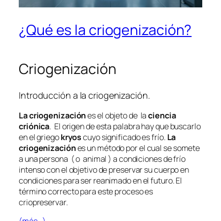
¿Qué es la criogenización?
Criogenización
Introducción a la criogenización.
La criogenización
es el objeto de la
ciencia
criónica
. El origen de esta palabra hay que buscarlo
en el griego
kryos
cuyo significado es frío.
La
criogenización
es un método por el cual se somete
a una persona ( o animal ) a condiciones de frío
intenso con el objetivo de preservar su cuerpo en
condiciones para ser reanimado en el futuro. El
término correcto para este proceso es
criopreservar.