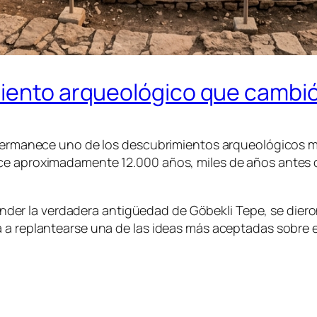
miento arqueológico que cambió
a permanece uno de los descubrimientos arqueológicos 
ace aproximadamente 12.000 años, miles de años antes 
er la verdadera antigüedad de Göbekli Tepe, se dier
a replantearse una de las ideas más aceptadas sobre el 