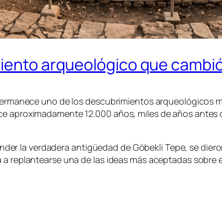
miento arqueológico que cambió
a permanece uno de los descubrimientos arqueológicos 
ace aproximadamente 12.000 años, miles de años antes 
er la verdadera antigüedad de Göbekli Tepe, se dier
a replantearse una de las ideas más aceptadas sobre el 