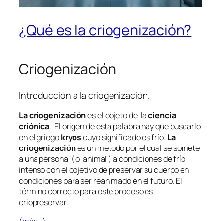
¿Qué es la criogenización?
Criogenización
Introducción a la criogenización.
La criogenización
es el objeto de la
ciencia
criónica
. El origen de esta palabra hay que buscarlo
en el griego
kryos
cuyo significado es frío.
La
criogenización
es un método por el cual se somete
a una persona ( o animal ) a condiciones de frío
intenso con el objetivo de preservar su cuerpo en
condiciones para ser reanimado en el futuro. El
término correcto para este proceso es
criopreservar.