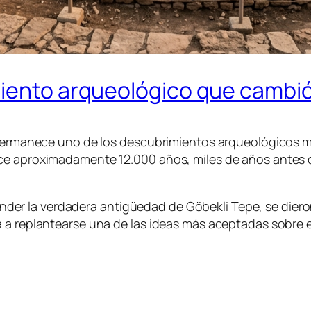
miento arqueológico que cambió
a permanece uno de los descubrimientos arqueológicos 
ace aproximadamente 12.000 años, miles de años antes 
er la verdadera antigüedad de Göbekli Tepe, se dier
a replantearse una de las ideas más aceptadas sobre el 