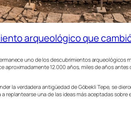
miento arqueológico que cambió
a permanece uno de los descubrimientos arqueológicos 
ace aproximadamente 12.000 años, miles de años antes 
er la verdadera antigüedad de Göbekli Tepe, se dier
a replantearse una de las ideas más aceptadas sobre el 