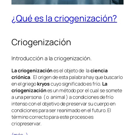
¿Qué es la criogenización?
Criogenización
Introducción a la criogenización.
La criogenización
es el objeto de la
ciencia
criónica
. El origen de esta palabra hay que buscarlo
en el griego
kryos
cuyo significado es frío.
La
criogenización
es un método por el cual se somete
a una persona ( o animal ) a condiciones de frío
intenso con el objetivo de preservar su cuerpo en
condiciones para ser reanimado en el futuro. El
término correcto para este proceso es
criopreservar.