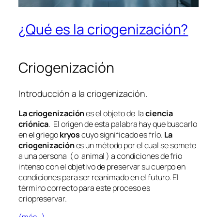
¿Qué es la criogenización?
Criogenización
Introducción a la criogenización.
La criogenización
es el objeto de la
ciencia
criónica
. El origen de esta palabra hay que buscarlo
en el griego
kryos
cuyo significado es frío.
La
criogenización
es un método por el cual se somete
a una persona ( o animal ) a condiciones de frío
intenso con el objetivo de preservar su cuerpo en
condiciones para ser reanimado en el futuro. El
término correcto para este proceso es
criopreservar.