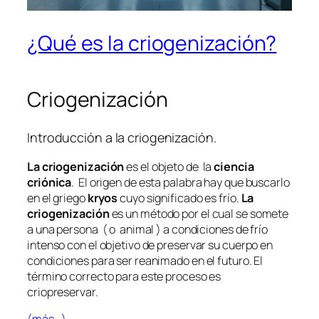
¿Qué es la criogenización?
Criogenización
Introducción a la criogenización.
La criogenización
es el objeto de la
ciencia
criónica
. El origen de esta palabra hay que buscarlo
en el griego
kryos
cuyo significado es frío.
La
criogenización
es un método por el cual se somete
a una persona ( o animal ) a condiciones de frío
intenso con el objetivo de preservar su cuerpo en
condiciones para ser reanimado en el futuro. El
término correcto para este proceso es
criopreservar.