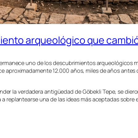
miento arqueológico que cambió
a permanece uno de los descubrimientos arqueológicos 
ace aproximadamente 12.000 años, miles de años antes 
er la verdadera antigüedad de Göbekli Tepe, se dier
a replantearse una de las ideas más aceptadas sobre el 