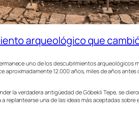
miento arqueológico que cambió
a permanece uno de los descubrimientos arqueológicos 
ace aproximadamente 12.000 años, miles de años antes 
er la verdadera antigüedad de Göbekli Tepe, se dier
a replantearse una de las ideas más aceptadas sobre el 